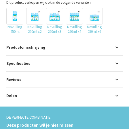
Dit product verkopen wij ook in de volgende varianten:
Navulling
Navulling
Navulling
Navulling
Navulling
250ml
250ml x2
250ml x3
250ml x4
250ml x6
Productomschrijving
Specificaties
Reviews
Delen
DE PERFECTE COMBINATIE
Deze producten wil je niet missen!