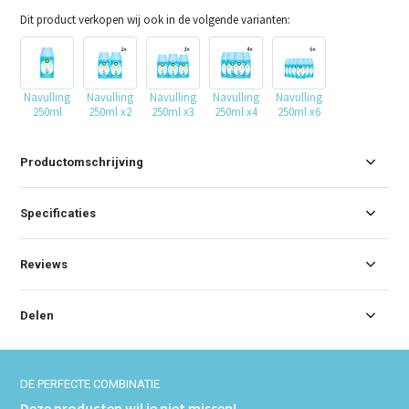
Dit product verkopen wij ook in de volgende varianten:
Navulling
Navulling
Navulling
Navulling
Navulling
250ml
250ml x2
250ml x3
250ml x4
250ml x6
Productomschrijving
Specificaties
Reviews
Delen
DE PERFECTE COMBINATIE
Deze producten wil je niet missen!