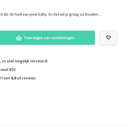
cht als de huid van jouw baby. En dat wil je graag zo houden....
Toevoegen aan winkelwagen
, zo snel mogelijk verstuurd!
vanaf €50
ort een
8,9
uit reviews
s