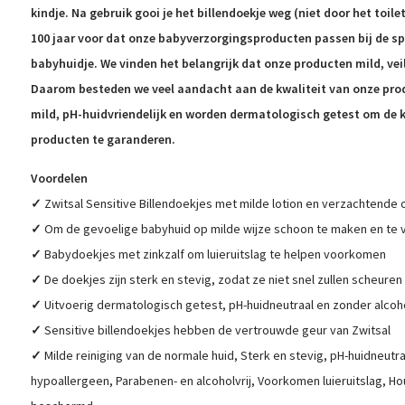
kindje. Na gebruik gooi je het billendoekje weg (niet door het toilet
100 jaar voor dat onze babyverzorgingsproducten passen bij de s
babyhuidje. We vinden het belangrijk dat onze producten mild, veil
Daarom besteden we veel aandacht aan de kwaliteit van onze produ
mild, pH-huidvriendelijk en worden dermatologisch getest om de k
producten te garanderen.
Voordelen
✓
Zwitsal Sensitive Billendoekjes met milde lotion en verzachtende o
✓
Om de gevoelige babyhuid op milde wijze schoon te maken en te 
✓
Babydoekjes met zinkzalf om luieruitslag te helpen voorkomen
✓
De doekjes zijn sterk en stevig, zodat ze niet snel zullen scheuren
✓
Uitvoerig dermatologisch getest, pH-huidneutraal en zonder alcoh
✓
Sensitive billendoekjes hebben de vertrouwde geur van Zwitsal
✓
Milde reiniging van de normale huid, Sterk en stevig, pH-huidneutr
hypoallergeen, Parabenen- en alcoholvrij, Voorkomen luieruitslag, Ho