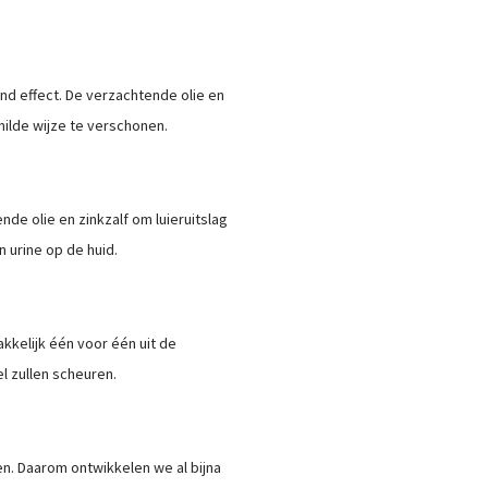
nd effect. De verzachtende olie en
milde wijze te verschonen.
nde olie en zinkzalf om luieruitslag
 urine op de huid.
akkelijk één voor één uit de
el zullen scheuren.
den. Daarom ontwikkelen we al bijna