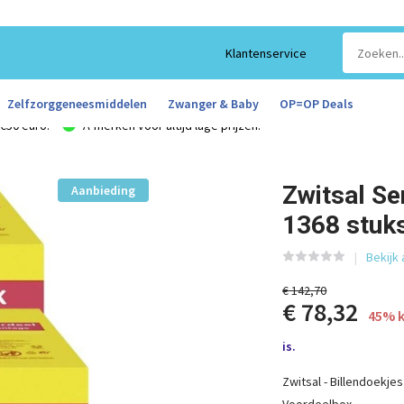
Klantenservice
Zelfzorggeneesmiddelen
Zwanger & Baby
OP=OP Deals
€50 euro!
A-merken voor altijd lage prijzen!
Zwitsal Se
Aanbieding
1368 stuk
Bekijk
€ 142,70
€ 78,32
45% k
is.
Zwitsal - Billendoekjes