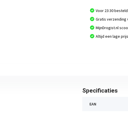
Voor 23:30 besteld
Gratis verzending 
MijnDrogist.nl sco
Altijd een lage prij
Specificaties
EAN