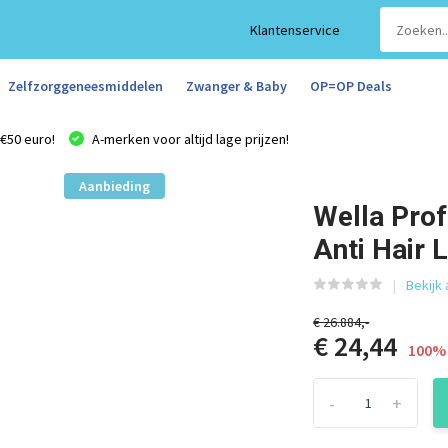
Klantenservice
Zelfzorggeneesmiddelen
Zwanger & Baby
OP=OP Deals
€50 euro!
A-merken voor altijd lage prijzen!
Aanbieding
Wella Prof
Anti Hair
Bekijk
€ 26.884,-
€ 24,44
100% 
-
+