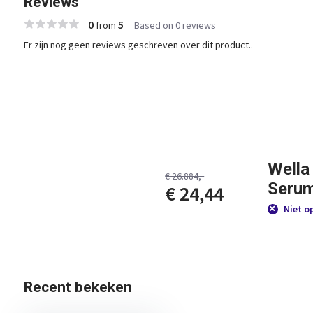
Reviews
0
5
from
Based on 0 reviews
Er zijn nog geen reviews geschreven over dit product..
Wella
€ 26.884,-
Serum
€ 24,44
Niet o
Recent bekeken