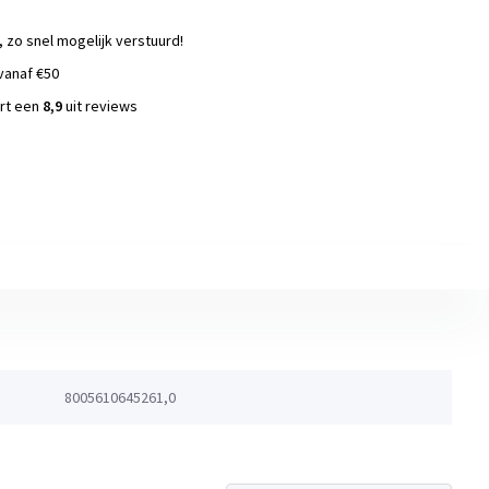
, zo snel mogelijk verstuurd!
vanaf €50
ort een
8,9
uit reviews
s
8005610645261,0