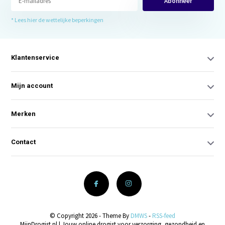
Abonneer
* Lees hier de wettelijke beperkingen
Klantenservice
Mijn account
Merken
Contact
© Copyright 2026 - Theme By
DMWS
-
RSS-feed
MijnDrogist.nl | Jouw online drogist voor verzorging, gezondheid en