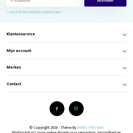
Abonneer
* Lees hier de wettelijke beperkingen
Klantenservice
Mijn account
Merken
Contact
© Copyright 2026 - Theme By
DMWS
-
RSS-feed
MijnDrogist.nl | Jouw online drogist voor verzorging, gezondheid en