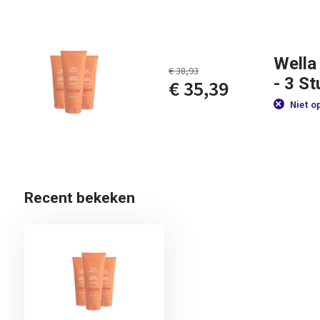
Wella
€ 38,93
- 3 S
€ 35,39
Niet o
Recent bekeken