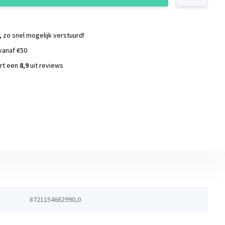
, zo snel mogelijk verstuurd!
vanaf €50
ort een
8,9
uit reviews
s
8721154662990,0