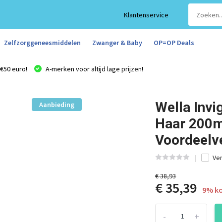
Klantenservice
Zelfzorggeneesmiddelen
Zwanger & Baby
OP=OP Deals
€50 euro!
A-merken voor altijd lage prijzen!
Wella Invi
Aanbieding
Haar 200ml
Voordeelv
Ver
€ 38,93
€ 35,39
9% ko
-
+