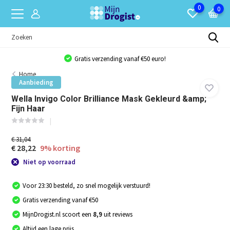
0
0
Gratis verzending vanaf €50 euro!
Home
Aanbieding
Wella Invigo Color Brilliance Mask Gekleurd &amp;
Fijn Haar
€ 31,04
€ 28,22
9% korting
Niet op voorraad
Voor 23:30 besteld, zo snel mogelijk verstuurd!
Gratis verzending vanaf €50
MijnDrogist.nl scoort een
8,9
uit reviews
Altijd een lage prijs