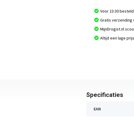
Voor 23:30 besteld
Gratis verzending 
MijnDrogist.nl sco
Altijd een lage prij
Specificaties
EAN