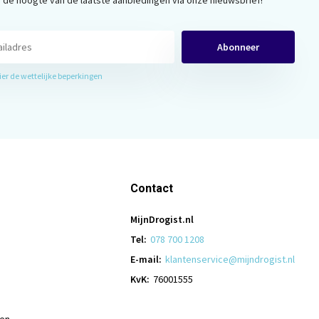
Abonneer
hier de wettelijke beperkingen
Contact
MijnDrogist.nl
Tel:
078 700 1208
E-mail:
klantenservice@mijndrogist.nl
KvK:
76001555
len