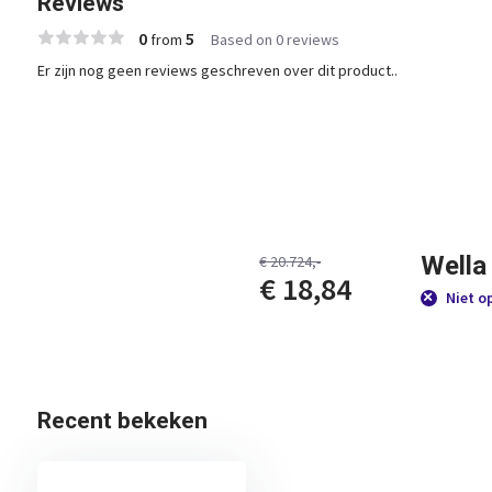
Reviews
0
5
from
Based on 0 reviews
Er zijn nog geen reviews geschreven over dit product..
Wella
€ 20.724,-
€ 18,84
Niet o
Recent bekeken