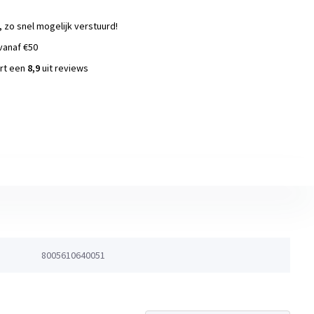
, zo snel mogelijk verstuurd!
vanaf €50
ort een
8,9
uit reviews
s
8005610640051