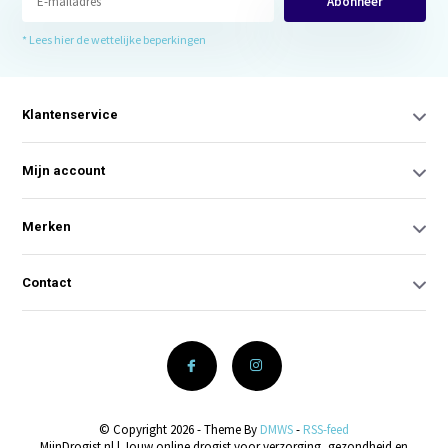
Abonneer
* Lees hier de wettelijke beperkingen
Klantenservice
Mijn account
Merken
Contact
© Copyright 2026 - Theme By
DMWS
-
RSS-feed
MijnDrogist.nl | Jouw online drogist voor verzorging, gezondheid en