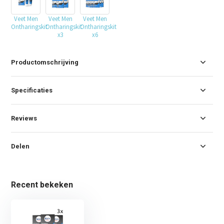
Veet Men
Veet Men
Veet Men
Ontharingskit
Ontharingskit
Ontharingskit
x3
x6
Productomschrijving
Specificaties
Reviews
Delen
Recent bekeken