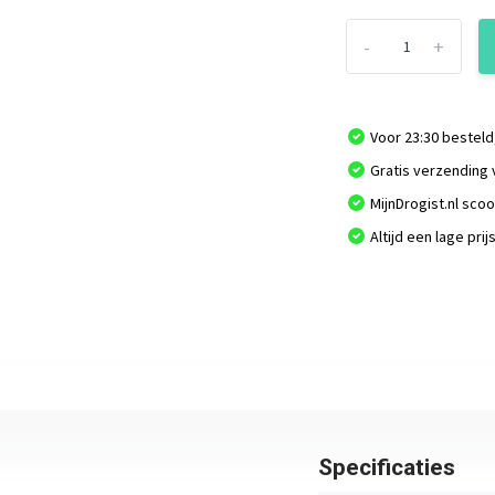
-
+
Voor 23:30 besteld
Gratis verzending 
MijnDrogist.nl sco
Altijd een lage prij
Specificaties