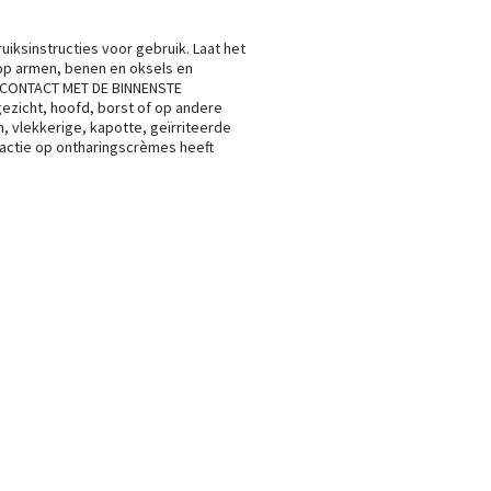
iksinstructies voor gebruik. Laat het
 op armen, benen en oksels en
D CONTACT MET DE BINNENSTE
ezicht, hoofd, borst of op andere
, vlekkerige, kapotte, geïrriteerde
eactie op ontharingscrèmes heeft