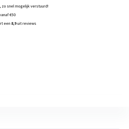
, zo snel mogelijk verstuurd!
vanaf €50
ort een
8,9
uit reviews
s