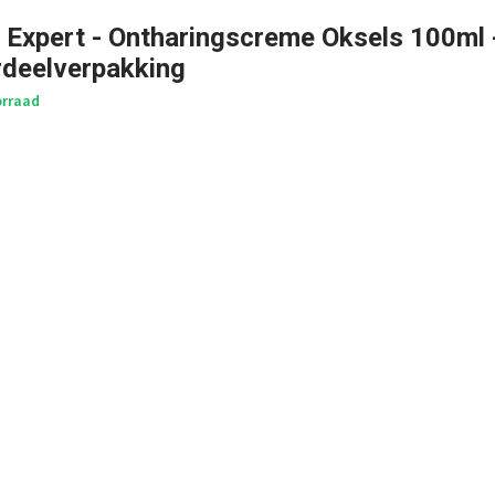
- Expert - Ontharingscreme Oksels 100ml 
rdeelverpakking
rraad