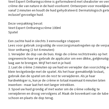
Veet Expert Ontharingscrème is geformuleerd met sheaboter en ver
crème die van nature in de huid voorkomt. Ontworpen voor moeilijker t
vanaf 2 minuten en houdt de huid gehydrateerd. Dermatologisch getes
inclusief gevoelige huid.
Deze verpakking bevat:
Veet Expert Ontharingscrème 100ml
Spatel
Een zachte huid in slechts 3 eenvoudige stappen:
Lees voor gebruik zorgvuldig de voorzorgsmaatregelen op de verpa
Voor ontharing (2 tot 6 minuten):
1. Verwijder de dop van de buis. Knijp de crème rechtstreeks op het
ongewenste haar en gebruik de applicator om een dikke, gelijkmatig
laag aan te brengen. Wrijf het niet in je huid.
2. Laat de crème 2 minuten op uw huid en verwijder dan voorzichtig 
klein testgebiedje met de spatel. Als het haar gemakkelijk loslaat,
gebruik dan de spatel om de rest te verwijderen. Als je haar
hardnekkiger is, kun je de crème in totaal maximaal 6 minuten laten
inwerken - maar laat het niet langer intrekken.
3. Spoel uw huid grondig af met water om de crème volledig te
verwijderen en droog vervolgens af. Maak de bovenkant van de tube
schoon en plaats de dop terug.