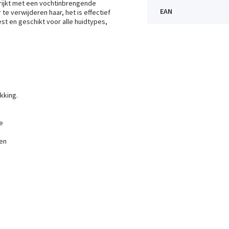
rijkt met een vochtinbrengende
EAN
e verwijderen haar, het is effectief
t en geschikt voor alle huidtypes,
kking.
e
een