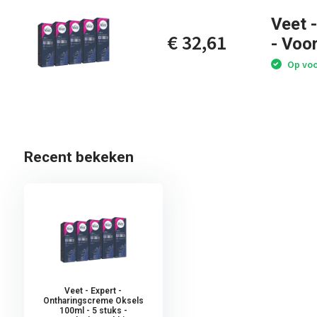
Veet 
€ 32,61
- Voo
Op voo
Recent bekeken
Veet - Expert -
Ontharingscreme Oksels
100ml - 5 stuks -