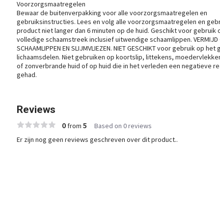
Voorzorgsmaatregelen
Bewaar de buitenverpakking voor alle voorzorgsmaatregelen en
gebruiksinstructies. Lees en volg alle voorzorgsmaatregelen en gebru
product niet langer dan 6 minuten op de huid. Geschikt voor gebruik
volledige schaamstreek inclusief uitwendige schaamlippen. VERMIJ
SCHAAMLIPPEN EN SLIJMVLIEZEN. NIET GESCHIKT voor gebruik op het g
lichaamsdelen. Niet gebruiken op koortslip, littekens, moedervlekken
of zonverbrande huid of op huid die in het verleden een negatieve r
gehad.
Reviews
0
5
from
Based on 0 reviews
Er zijn nog geen reviews geschreven over dit product..