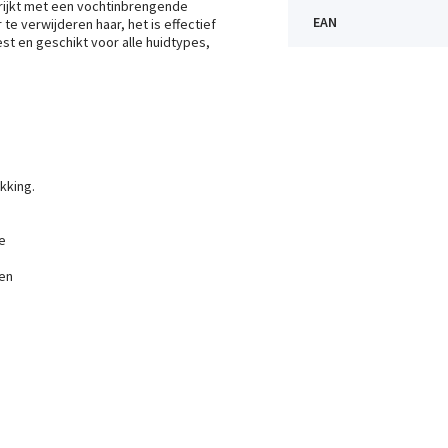
rijkt met een vochtinbrengende
EAN
e verwijderen haar, het is effectief
t en geschikt voor alle huidtypes,
kking.
e
een