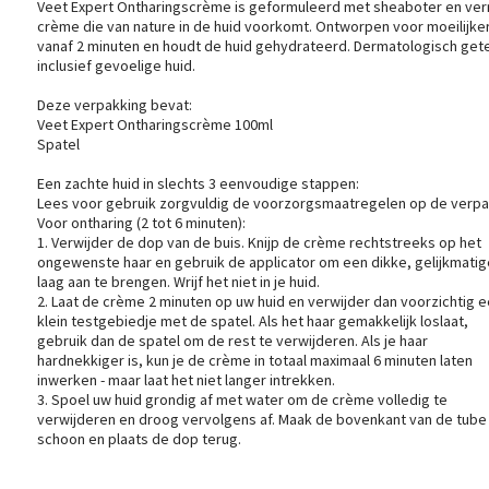
Veet Expert Ontharingscrème is geformuleerd met sheaboter en ver
crème die van nature in de huid voorkomt. Ontworpen voor moeilijker t
vanaf 2 minuten en houdt de huid gehydrateerd. Dermatologisch getes
inclusief gevoelige huid.
Deze verpakking bevat:
Veet Expert Ontharingscrème 100ml
Spatel
Een zachte huid in slechts 3 eenvoudige stappen:
Lees voor gebruik zorgvuldig de voorzorgsmaatregelen op de verpa
Voor ontharing (2 tot 6 minuten):
1. Verwijder de dop van de buis. Knijp de crème rechtstreeks op het
ongewenste haar en gebruik de applicator om een dikke, gelijkmatig
laag aan te brengen. Wrijf het niet in je huid.
2. Laat de crème 2 minuten op uw huid en verwijder dan voorzichtig 
klein testgebiedje met de spatel. Als het haar gemakkelijk loslaat,
gebruik dan de spatel om de rest te verwijderen. Als je haar
hardnekkiger is, kun je de crème in totaal maximaal 6 minuten laten
inwerken - maar laat het niet langer intrekken.
3. Spoel uw huid grondig af met water om de crème volledig te
verwijderen en droog vervolgens af. Maak de bovenkant van de tube
schoon en plaats de dop terug.