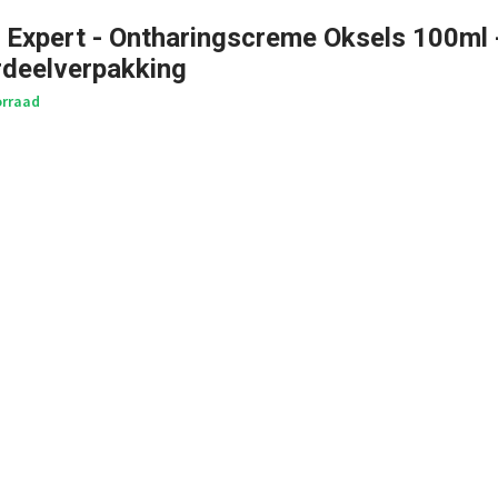
- Expert - Ontharingscreme Oksels 100ml 
rdeelverpakking
rraad