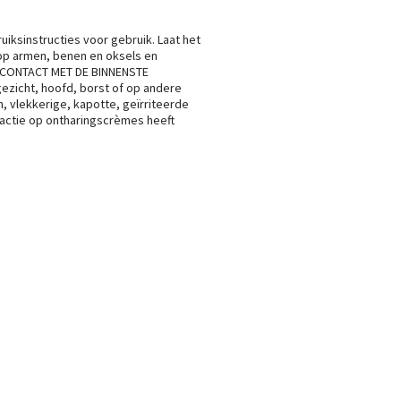
iksinstructies voor gebruik. Laat het
 op armen, benen en oksels en
D CONTACT MET DE BINNENSTE
ezicht, hoofd, borst of op andere
, vlekkerige, kapotte, geïrriteerde
eactie op ontharingscrèmes heeft