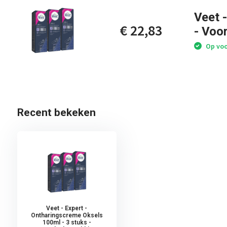
Veet 
€ 22,83
- Voo
Op voo
Recent bekeken
Veet - Expert -
Ontharingscreme Oksels
100ml - 3 stuks -