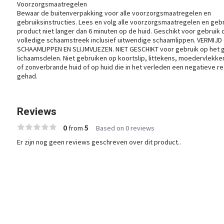
Voorzorgsmaatregelen
Bewaar de buitenverpakking voor alle voorzorgsmaatregelen en
gebruiksinstructies. Lees en volg alle voorzorgsmaatregelen en gebru
product niet langer dan 6 minuten op de huid. Geschikt voor gebruik
volledige schaamstreek inclusief uitwendige schaamlippen. VERMIJ
SCHAAMLIPPEN EN SLIJMVLIEZEN. NIET GESCHIKT voor gebruik op het g
lichaamsdelen. Niet gebruiken op koortslip, littekens, moedervlekken
of zonverbrande huid of op huid die in het verleden een negatieve r
gehad.
Reviews
0
5
from
Based on 0 reviews
Er zijn nog geen reviews geschreven over dit product..