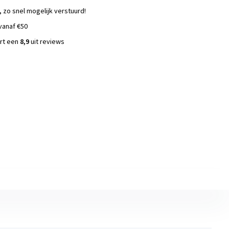
, zo snel mogelijk verstuurd!
vanaf €50
ort een
8,9
uit reviews
s