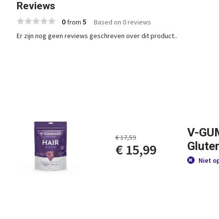
Reviews
0
5
from
Based on 0 reviews
Er zijn nog geen reviews geschreven over dit product..
V-GUM
€ 17,59
Gluten
€ 15,99
Niet o