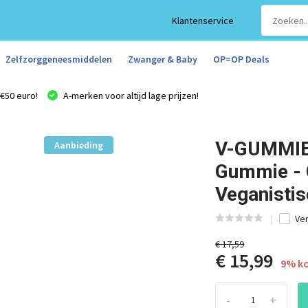
Klantenservice
Zelfzorggeneesmiddelen
Zwanger & Baby
OP=OP Deals
€50 euro!
A-merken voor altijd lage prijzen!
V-GUMMIES
Aanbieding
Gummie - G
Veganistis
Ver
€ 17,59
€ 15,99
9% ko
-
+