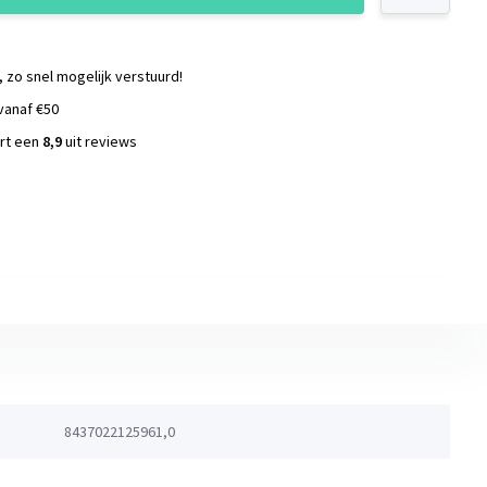
, zo snel mogelijk verstuurd!
vanaf €50
ort een
8,9
uit reviews
s
8437022125961,0