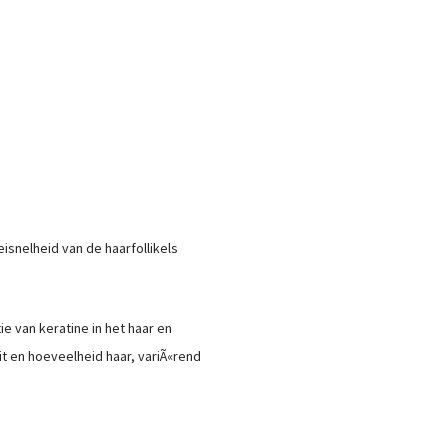
isnelheid van de haarfollikels
ie van keratine in het haar en
it en hoeveelheid haar, variÃ«rend