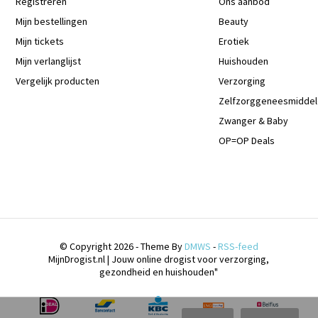
Registreren
Ons aanbod
Mijn bestellingen
Beauty
Mijn tickets
Erotiek
Mijn verlanglijst
Huishouden
Vergelijk producten
Verzorging
Zelfzorggeneesmidde
Zwanger & Baby
OP=OP Deals
© Copyright 2026 - Theme By
DMWS
-
RSS-feed
MijnDrogist.nl | Jouw online drogist voor verzorging,
gezondheid en huishouden"