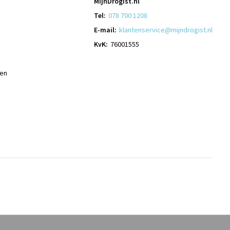
MijnDrogist.nl
Tel:
078 700 1208
E-mail:
klantenservice@mijndrogist.nl
KvK:
76001555
len