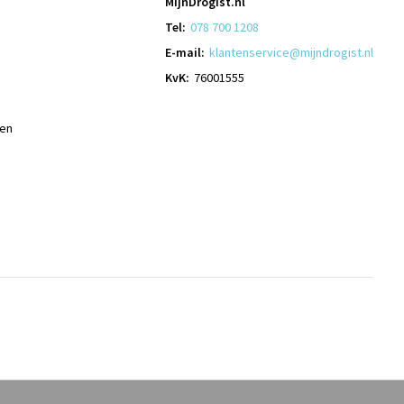
MijnDrogist.nl
Tel:
078 700 1208
E-mail:
klantenservice@mijndrogist.nl
KvK:
76001555
len