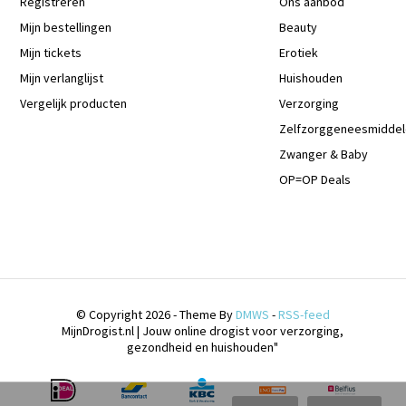
Registreren
Ons aanbod
Mijn bestellingen
Beauty
Mijn tickets
Erotiek
Mijn verlanglijst
Huishouden
Vergelijk producten
Verzorging
Zelfzorggeneesmidde
Zwanger & Baby
OP=OP Deals
© Copyright 2026 - Theme By
DMWS
-
RSS-feed
MijnDrogist.nl | Jouw online drogist voor verzorging,
gezondheid en huishouden"