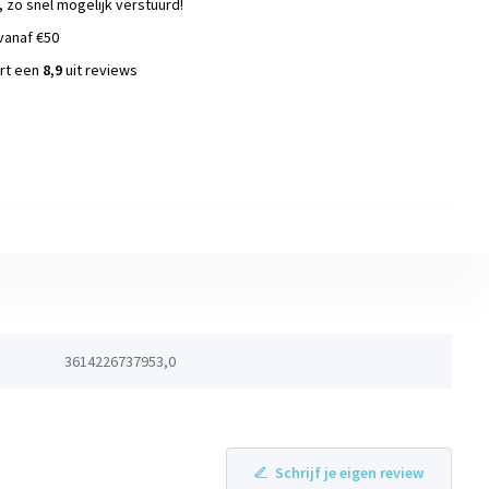
, zo snel mogelijk verstuurd!
vanaf €50
ort een
8,9
uit reviews
s
3614226737953,0
Schrijf je eigen review