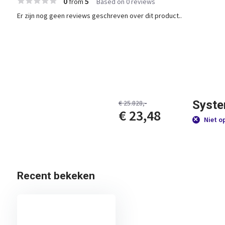
0
5
from
Based on 0 reviews
Er zijn nog geen reviews geschreven over dit product..
Syste
€ 25.828,-
€ 23,48
Niet o
Recent bekeken