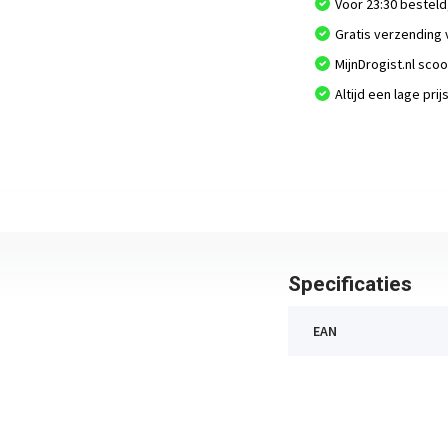
Voor 23:30 besteld
Gratis verzending 
MijnDrogist.nl sco
Altijd een lage prij
Specificaties
EAN