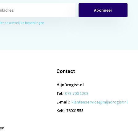
Abonneer
hier de wettelijke beperkingen
Contact
MijnDrogist.nl
Tel:
078 700 1208
E-mail:
klantenservice@mijndrogist.nl
KvK:
76001555
len