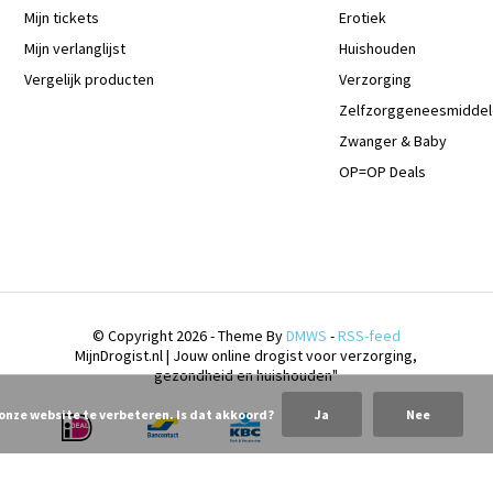
Mijn tickets
Erotiek
Mijn verlanglijst
Huishouden
Vergelijk producten
Verzorging
Zelfzorggeneesmidde
Zwanger & Baby
OP=OP Deals
© Copyright 2026 - Theme By
DMWS
-
RSS-feed
MijnDrogist.nl | Jouw online drogist voor verzorging,
gezondheid en huishouden"
 onze website te verbeteren. Is dat akkoord?
Ja
Nee