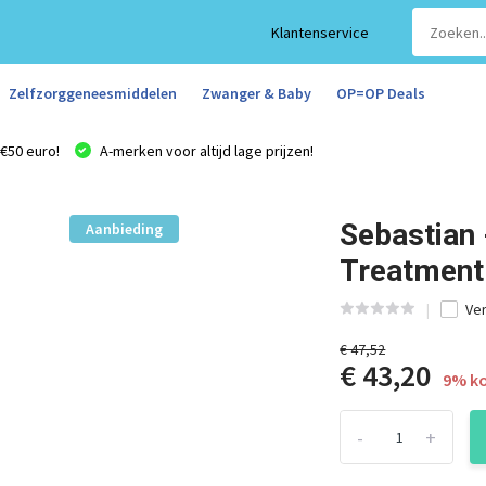
Klantenservice
Zelfzorggeneesmiddelen
Zwanger & Baby
OP=OP Deals
€50 euro!
A-merken voor altijd lage prijzen!
Sebastian
Aanbieding
Treatment
Ver
€ 47,52
€ 43,20
9% ko
-
+