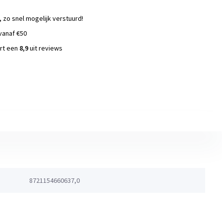
, zo snel mogelijk verstuurd!
vanaf €50
ort een
8,9
uit reviews
s
8721154660637,0