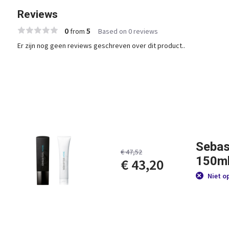
Reviews
0
5
from
Based on 0 reviews
Er zijn nog geen reviews geschreven over dit product..
Sebas
€ 47,52
150ml
€ 43,20
Niet o