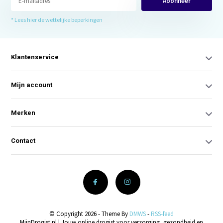
Abonneer
* Lees hier de wettelijke beperkingen
Klantenservice
Mijn account
Merken
Contact
© Copyright 2026 - Theme By
DMWS
-
RSS-feed
MijnDrogist.nl | Jouw online drogist voor verzorging, gezondheid en