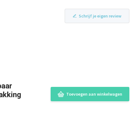
Schrijf je eigen review
baar
akking
Toevoegen aan winkelwagen