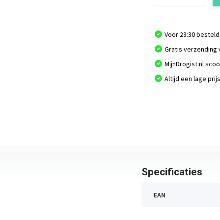
Voor 23:30 besteld
Gratis verzending 
MijnDrogist.nl sco
Altijd een lage prij
Specificaties
EAN