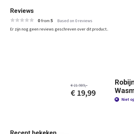
Reviews
0
5
from
Based on 0 reviews
Er zijn nog geen reviews geschreven over dit product..
Robij
€ 21.989,-
Wasmi
€ 19,99
Niet o
Recent bekeken