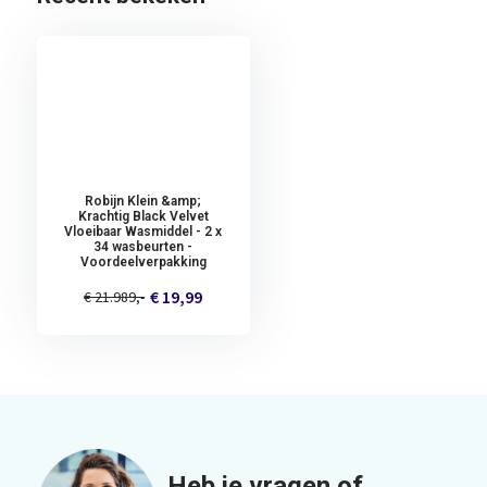
Robijn Klein &amp;
Krachtig Black Velvet
Vloeibaar Wasmiddel - 2 x
34 wasbeurten -
Voordeelverpakking
€ 19,99
€ 21.989,-
Heb je vragen of