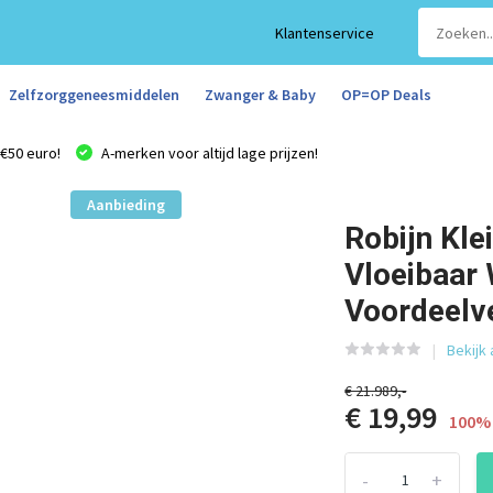
Klantenservice
Zelfzorggeneesmiddelen
Zwanger & Baby
OP=OP Deals
€50 euro!
A-merken voor altijd lage prijzen!
Aanbieding
Robijn Kle
Vloeibaar 
Voordeelv
Bekijk
€ 21.989,-
€ 19,99
100% 
-
+