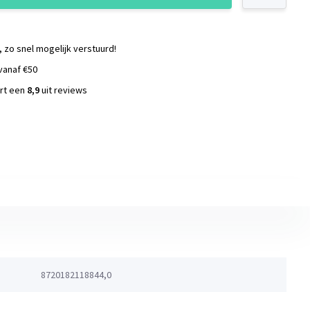
, zo snel mogelijk verstuurd!
vanaf €50
ort een
8,9
uit reviews
s
8720182118844,0