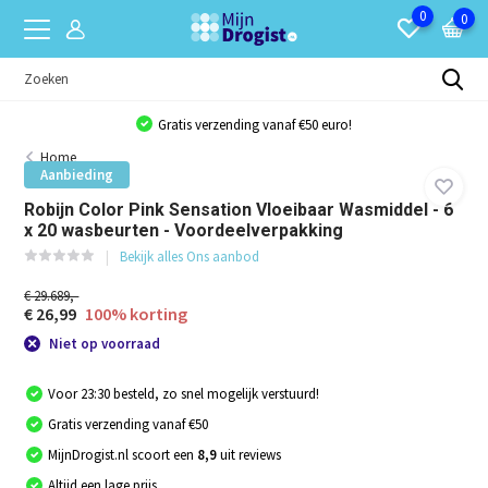
0
0
Gratis verzending vanaf €50 euro!
Home
Aanbieding
Robijn Color Pink Sensation Vloeibaar Wasmiddel - 6
x 20 wasbeurten - Voordeelverpakking
Bekijk alles Ons aanbod
€ 29.689,-
€ 26,99
100% korting
Niet op voorraad
Voor 23:30 besteld, zo snel mogelijk verstuurd!
Gratis verzending vanaf €50
MijnDrogist.nl scoort een
8,9
uit reviews
Altijd een lage prijs