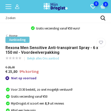
0
0
Gratis verzending vanaf €50 euro!
Home
Aanbieding
Rexona Men Sensitive Anti-transpirant Spray - 6 x
150 ml - Voordeelverpakking
Bekijk alles Ons aanbod
€ 28,38
€ 25,80
9% korting
Niet op voorraad
Voor 23:30 besteld, zo snel mogelijk verstuurd!
Gratis verzending vanaf €50
MijnDrogist.nl scoort een
8,9
uit reviews
Altijd een lage prijs