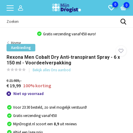
0
0
Gratis verzending vanaf €50 euro!
Home
Aanbieding
Rexona Men Cobalt Dry Anti-transpirant Spray - 6 x
150 ml - Voordeelverpakking
Bekijk alles Ons aanbod
€ 21.989,-
€ 19,99
100% korting
Niet op voorraad
Voor 23:30 besteld, zo snel mogelijk verstuurd!
Gratis verzending vanaf €50
MijnDrogist.nl scoort een
8,9
uit reviews
Altijd een lage prijs