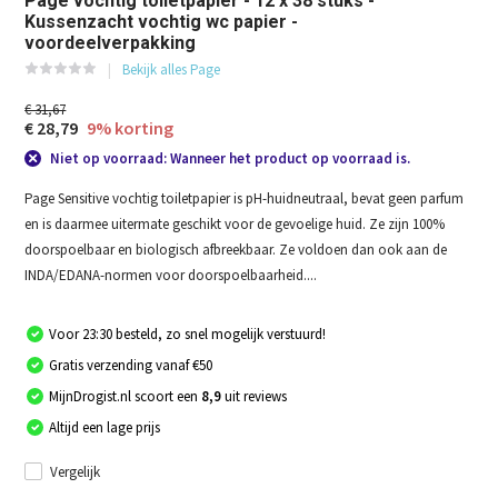
Page vochtig toiletpapier - 12 x 38 stuks -
Kussenzacht vochtig wc papier -
voordeelverpakking
Bekijk alles Page
€ 31,67
€ 28,79
9% korting
Niet op voorraad: Wanneer het product op voorraad is.
Page Sensitive vochtig toiletpapier is pH-huidneutraal, bevat geen parfum
en is daarmee uitermate geschikt voor de gevoelige huid. Ze zijn 100%
doorspoelbaar en biologisch afbreekbaar. Ze voldoen dan ook aan de
INDA/EDANA-normen voor doorspoelbaarheid....
Voor 23:30 besteld, zo snel mogelijk verstuurd!
Gratis verzending vanaf €50
MijnDrogist.nl scoort een
8,9
uit reviews
Altijd een lage prijs
Vergelijk