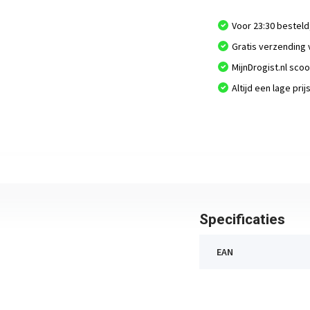
Voor 23:30 besteld
Gratis verzending 
MijnDrogist.nl sco
Altijd een lage prij
Specificaties
EAN