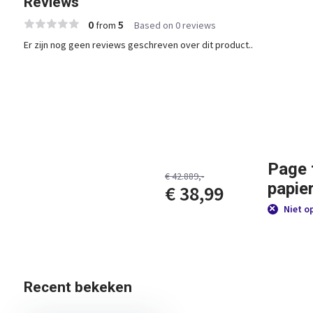
Reviews
0
5
from
Based on 0 reviews
Er zijn nog geen reviews geschreven over dit product..
Page 
€ 42.889,-
papie
€ 38,99
Niet o
Recent bekeken