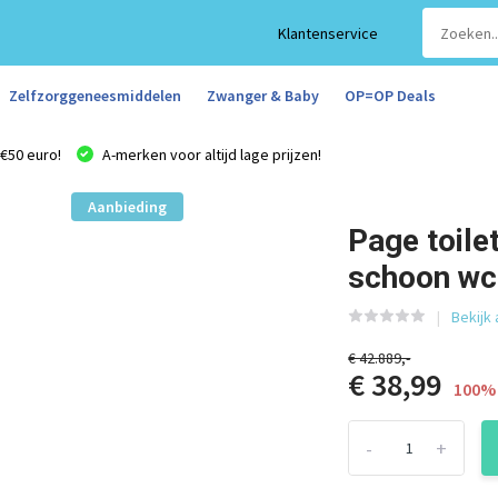
Klantenservice
Zelfzorggeneesmiddelen
Zwanger & Baby
OP=OP Deals
€50 euro!
A-merken voor altijd lage prijzen!
Aanbieding
Page toile
schoon wc
Bekijk 
€ 42.889,-
€ 38,99
100% 
-
+