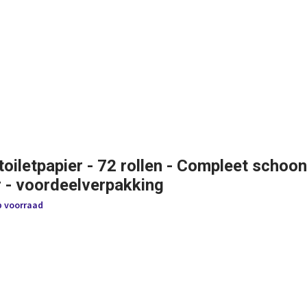
toiletpapier - 72 rollen - Compleet schoo
r - voordeelverpakking
p voorraad