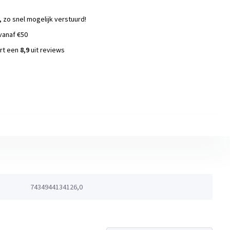
, zo snel mogelijk verstuurd!
vanaf €50
ort een
8,9
uit reviews
s
7434944134126,0