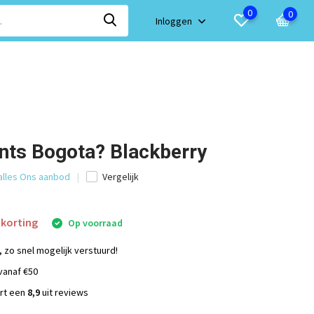
0
0
Inloggen
nts Bogota? Blackberry
 alles Ons aanbod
Vergelijk
korting
Op voorraad
, zo snel mogelijk verstuurd!
vanaf €50
ort een
8,9
uit reviews
s