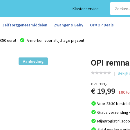
Klantenservice
Zelfzorggeneesmiddelen
Zwanger & Baby
OP=OP Deals
€50 euro!
A-merken voor altijd lage prijzen!
OPI remna
Aanbieding
Bekijk
€ 21.989,-
€ 19,99
100% 
Voor 23:30 besteld
Gratis verzending 
MijnDrogist.nl sco
Altijd een lage prij