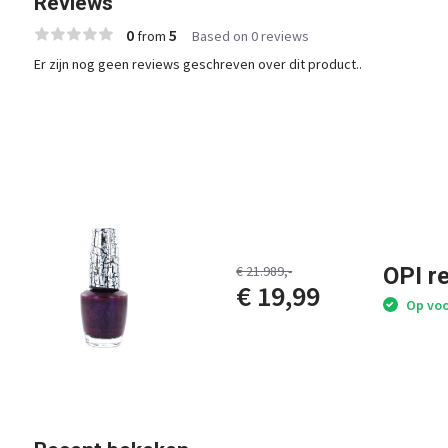
Reviews
0
5
from
Based on 0 reviews
Er zijn nog geen reviews geschreven over dit product..
OPI r
€ 21.989,-
€ 19,99
Op voo