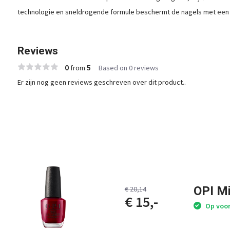
technologie en sneldrogende formule beschermt de nagels met een a
Reviews
0
5
from
Based on 0 reviews
Er zijn nog geen reviews geschreven over dit product..
OPI M
€ 20,14
€ 15,-
Op voo