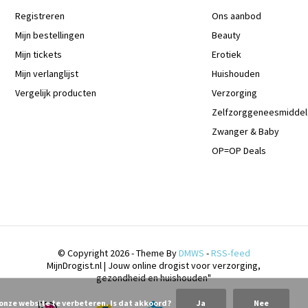
Registreren
Ons aanbod
Mijn bestellingen
Beauty
Mijn tickets
Erotiek
Mijn verlanglijst
Huishouden
Vergelijk producten
Verzorging
Zelfzorggeneesmidde
Zwanger & Baby
OP=OP Deals
© Copyright 2026 - Theme By
DMWS
-
RSS-feed
MijnDrogist.nl | Jouw online drogist voor verzorging,
gezondheid en huishouden"
 onze website te verbeteren. Is dat akkoord?
Ja
Nee