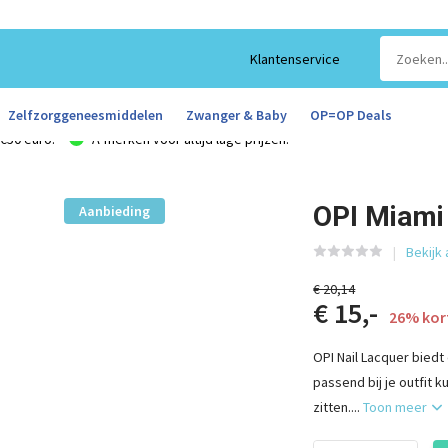
Klantenservice
Zelfzorggeneesmiddelen
Zwanger & Baby
OP=OP Deals
€50 euro!
A-merken voor altijd lage prijzen!
OPI Miami
Aanbieding
Bekijk
€ 20,14
€ 15,-
26% kor
OPI Nail Lacquer bied
passend bij je outfit k
zitten....
Toon meer