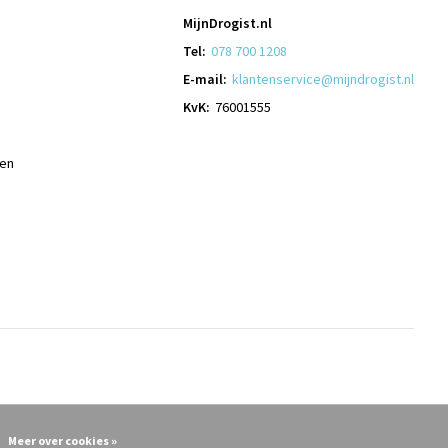
MijnDrogist.nl
Tel:
078 700 1208
E-mail:
klantenservice@mijndrogist.nl
KvK:
76001555
len
Meer over cookies »