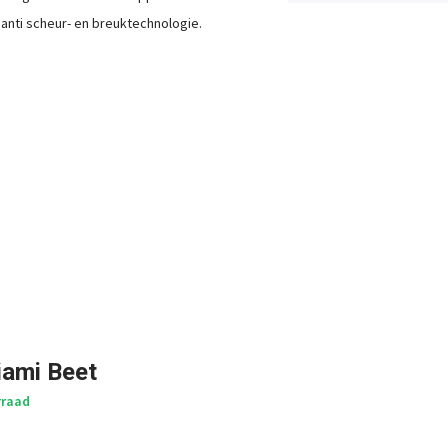
nti scheur- en breuktechnologie.
iami Beet
rraad