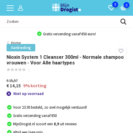
0
0
Gratis verzending vanaf €50 euro!
Home
Aanbieding
Nioxin System 1 Cleanser 300ml - Normale shampoo
vrouwen - Voor Alle haartypes
€ 15,57
€ 14,15
9% korting
Niet op voorraad
Voor 23:30 besteld, zo snel mogelijk verstuurd!
Gratis verzending vanaf €50
MijnDrogist.nl scoort een
8,9
uit reviews
Altijd een lage prijs