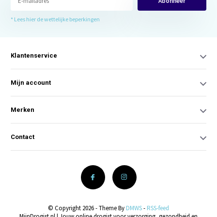
Abonneer
* Lees hier de wettelijke beperkingen
Klantenservice
Mijn account
Merken
Contact
© Copyright 2026 - Theme By
DMWS
-
RSS-feed
MijnDrogist.nl | Jouw online drogist voor verzorging, gezondheid en