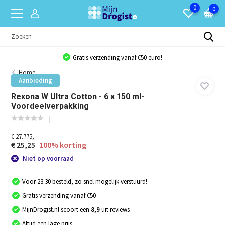
0
0
Gratis verzending vanaf €50 euro!
Home
Aanbieding
Rexona W Ultra Cotton - 6 x 150 ml-
Voordeelverpakking
€ 27.775,-
€ 25,25
100% korting
Niet op voorraad
Voor 23:30 besteld, zo snel mogelijk verstuurd!
Gratis verzending vanaf €50
MijnDrogist.nl scoort een
8,9
uit reviews
Altijd een lage prijs