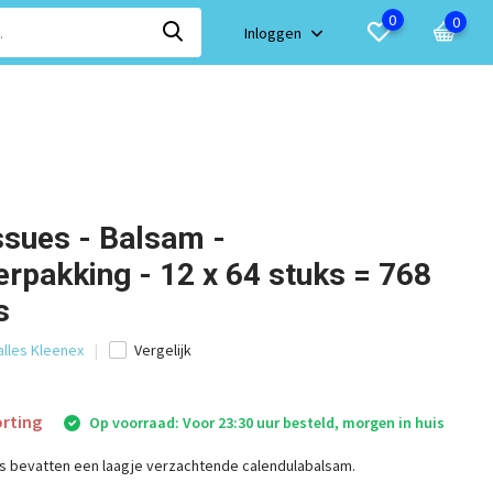
0
0
Inloggen
ssues - Balsam -
rpakking - 12 x 64 stuks = 768
s
alles Kleenex
Vergelijk
rting
Op voorraad: Voor 23:30 uur besteld, morgen in huis
s bevatten een laagje verzachtende calendulabalsam.