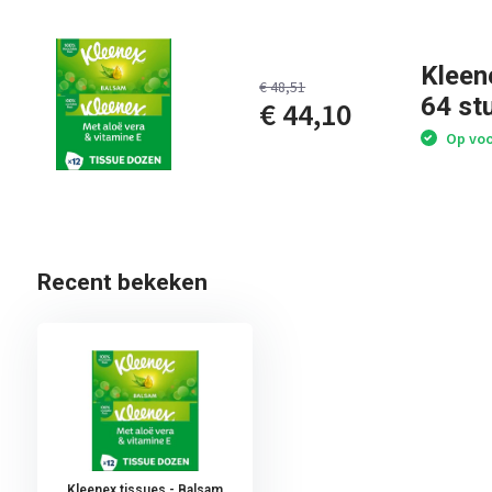
Kleen
€ 48,51
64 st
€ 44,10
Op voor
Recent bekeken
Kleenex tissues - Balsam