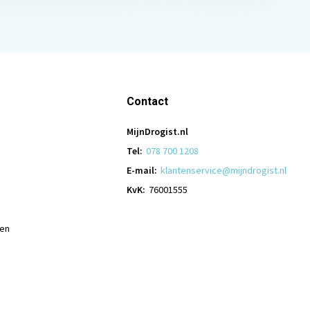
Contact
MijnDrogist.nl
Tel:
078 700 1208
E-mail:
klantenservice@mijndrogist.nl
KvK:
76001555
len