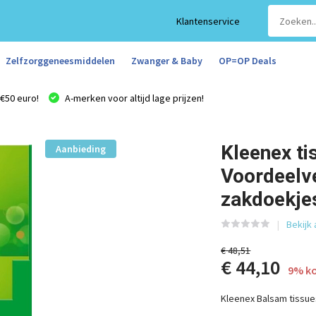
Klantenservice
Zelfzorggeneesmiddelen
Zwanger & Baby
OP=OP Deals
€50 euro!
A-merken voor altijd lage prijzen!
Kleenex ti
Aanbieding
Voordeelve
zakdoekje
Bekijk 
€ 48,51
€ 44,10
9% ko
Kleenex Balsam tissue