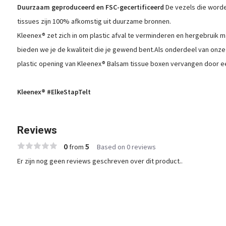
Duurzaam geproduceerd en FSC-gecertificeerd
De vezels die worde
tissues zijn 100% afkomstig uit duurzame bronnen.
Kleenex® zet zich in om plastic afval te verminderen en hergebruik ma
bieden we je de kwaliteit die je gewend bent.Als onderdeel van on
plastic opening van Kleenex® Balsam tissue boxen vervangen door ee
Kleenex® #ElkeStapTelt
Reviews
0
5
from
Based on 0 reviews
Er zijn nog geen reviews geschreven over dit product..