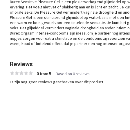
Durex Sensitive Pleasure Gel is een plezierverhogend glijmiddel op 
ervaring. Het voelt niet vet of plakkerig aan en is licht en zacht. Je k
of orale seks. De Pleasure Gel vermindert vaginale droogheid en and
Pleasure Gel is een stimulerend glijmiddel op waterbasis met een tinte
een warm en koel gevoel voor een tintelende sensatie. Je kunt het ge
seks. Het glijmiddel vermindert vaginale droogheid en ander intiem
Durex Orgasm’Intense-condooms zijn ideaal om je partner nog intense
nopjes zorgen voor extra stimulatie en de condooms zijn voorzien va
warm, koud of tintelend effect dat je partner een nog intenser orga
Reviews
0
5
from
Based on 0 reviews
Er zijn nog geen reviews geschreven over dit product..