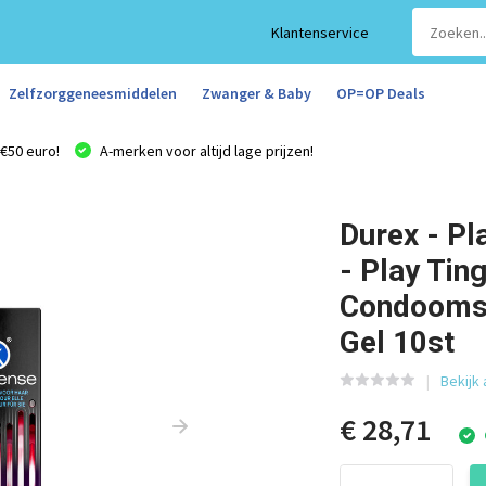
Klantenservice
Zelfzorggeneesmiddelen
Zwanger & Baby
OP=OP Deals
€50 euro!
A-merken voor altijd lage prijzen!
Durex - P
- Play Tin
Condooms 
Gel 10st
Bekijk 
€ 28,71