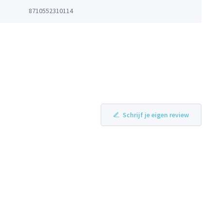
8710552310114
Schrijf je eigen review