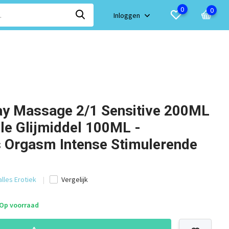
0
0
Inloggen
lay Massage 2/1 Sensitive 200ML
gle Glijmiddel 100ML -
Orgasm Intense Stimulerende
alles Erotiek
Vergelijk
Op voorraad