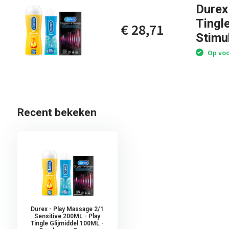
Durex
Tingl
€ 28,71
Stimu
Op voo
Recent bekeken
Durex - Play Massage 2/1
Sensitive 200ML - Play
Tingle Glijmiddel 100ML -