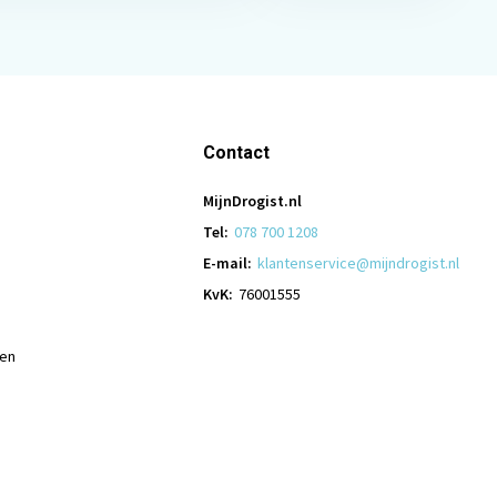
Contact
MijnDrogist.nl
Tel:
078 700 1208
E-mail:
klantenservice@mijndrogist.nl
KvK:
76001555
len