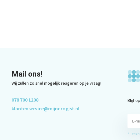
Mail ons!
Wij zullen zo snel mogelijk reageren op je vraag!
078 700 1208
Blijf 
klantenservice@mijndrogist.nl
* Lees 