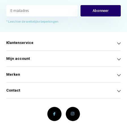
Abonneer
* Lees hier de wettelijke beperkingen
Klantenservice
Mijn account
Merken
Contact