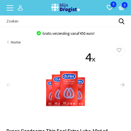
0
0
Gratis verzending vanaf €50 euro!
Home