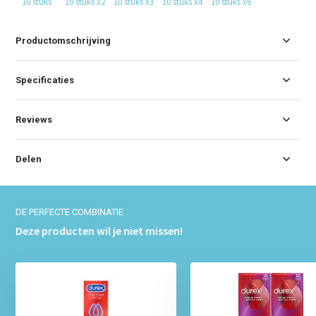
10 stuks
10 stuks x2
10 stuks x3
10 stuks x4
10 stuks x6
Productomschrijving
Specificaties
Reviews
Delen
DE PERFECTE COMBINATIE
Deze producten wil je niet missen!