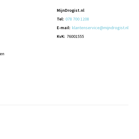
MijnDrogist.nl
Tel:
078 700 1208
E-mail:
klantenservice@mijndrogist.nl
KvK:
76001555
len