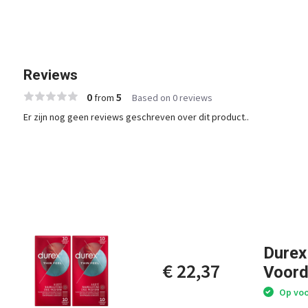
Reviews
0
5
from
Based on 0 reviews
Er zijn nog geen reviews geschreven over dit product..
Durex
€ 22,37
Voord
Op voo