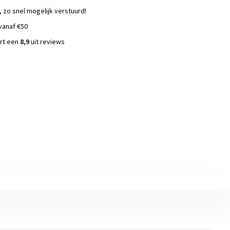
, zo snel mogelijk verstuurd!
vanaf €50
ort een
8,9
uit reviews
s