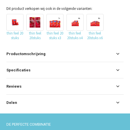
Dit product verkopen wij ook in de volgende varianten:
thin feel 20
thin feel
thin feel 20
thin feel
thin feel
stuks
20stuks
stuks x3
20stuks x4
20stuks x6
Productomschrijving
Specificaties
Reviews
Delen
DE PERFECTE COMBINATIE