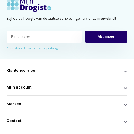
Blijf op de hoogte van de laatste aanbiedingen via onze nieuwsbrief!
Abonneer
* Lees hier de wettelijke beperkingen
Klantenservice
Mijn account
Merken
Contact