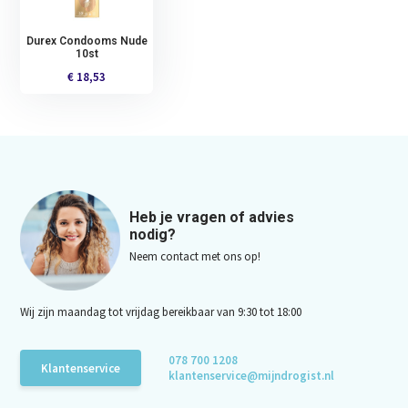
Durex Condooms Nude
10st
€ 18,53
Heb je vragen of advies
nodig?
Neem contact met ons op!
Wij zijn maandag tot vrijdag bereikbaar van 9:30 tot 18:00
078 700 1208
Klantenservice
klantenservice@mijndrogist.nl