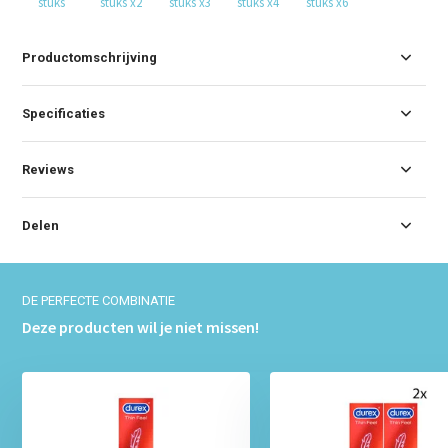
stuks
stuks x2
stuks x3
stuks x4
stuks x6
Productomschrijving
Specificaties
Reviews
Delen
DE PERFECTE COMBINATIE
Deze producten wil je niet missen!