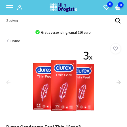
0
0
Gratis verzending vanaf €50 euro!
Home