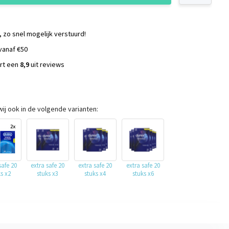
, zo snel mogelijk verstuurd!
vanaf €50
ort een
8,9
uit reviews
s
ij ook in de volgende varianten:
safe 20
extra safe 20
extra safe 20
extra safe 20
ks x2
stuks x3
stuks x4
stuks x6