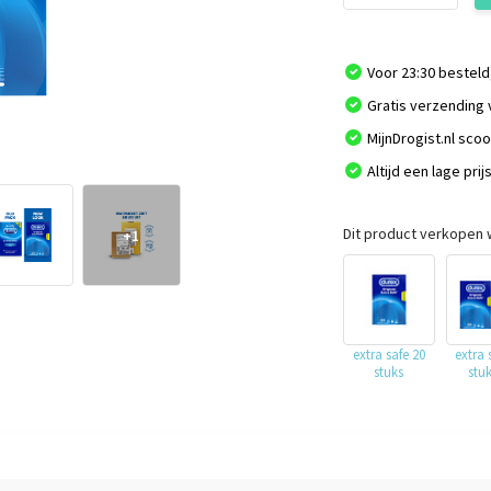
Voor 23:30 besteld
Gratis verzending 
MijnDrogist.nl sco
Altijd een lage prij
Dit product verkopen w
+1
extra safe 20
extra 
stuks
stu