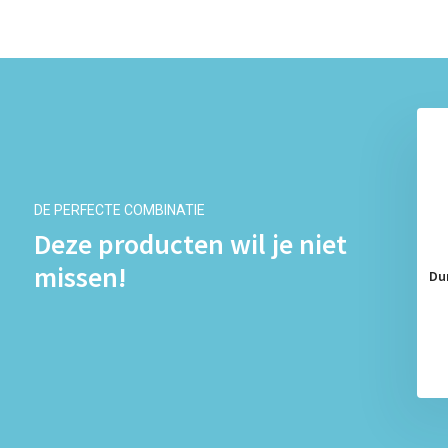
DE PERFECTE COMBINATIE
Deze producten wil je niet
missen!
dooms Extra Safe 20st
Durex Condooms Extra Safe 20st
Du
x4
x6
€ 43,50
€ 60,99