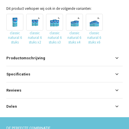
Dit product verkopen wij ook in de volgende varianten:
classic
classic
classic
classic
classic
natural 6
natural 6
natural 6
natural 6
natural 6
stuks
stuks x2
stuks x3
stuks x4
stuks x6
Productomschrijving
Specificaties
Reviews
Delen
DE PERFECTE COMBINATIE