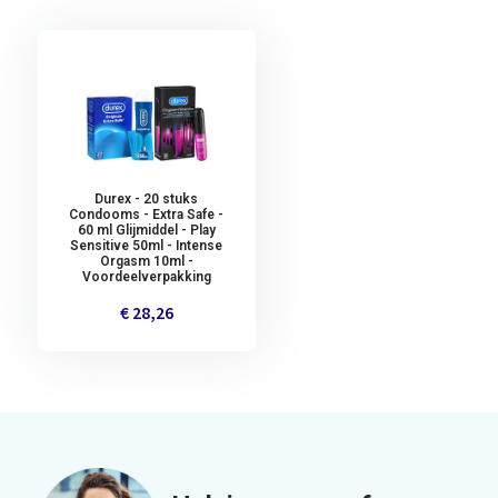
Durex - 20 stuks
Condooms - Extra Safe -
60 ml Glijmiddel - Play
Sensitive 50ml - Intense
Orgasm 10ml -
Voordeelverpakking
€ 28,26