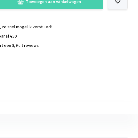
Toevoegen aan winkelwagen
, zo snel mogelijk verstuurd!
vanaf €50
ort een
8,9
uit reviews
s