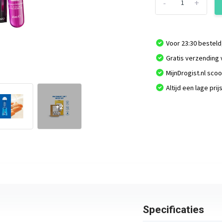
-
+
Voor 23:30 besteld
Gratis verzending 
MijnDrogist.nl sco
Altijd een lage prij
+2
Specificaties