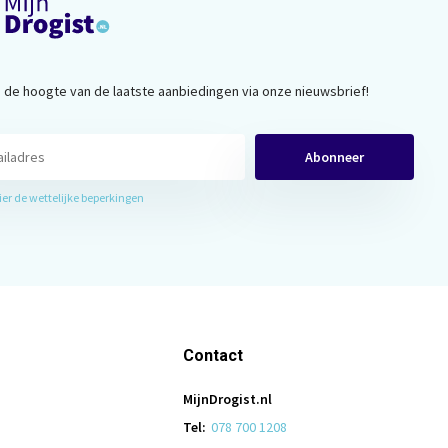
op de hoogte van de laatste aanbiedingen via onze nieuwsbrief!
Abonneer
hier de wettelijke beperkingen
Contact
MijnDrogist.nl
Tel:
078 700 1208