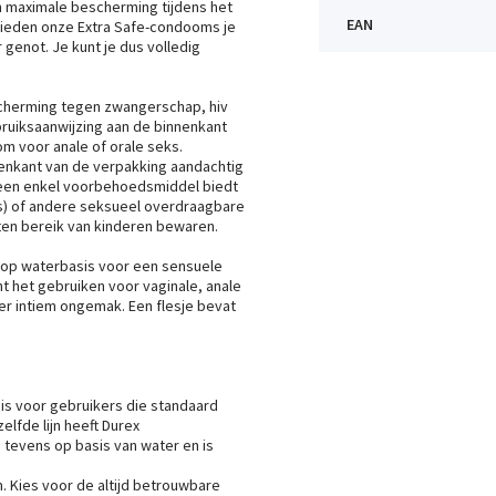
 maximale bescherming tijdens het
EAN
el bieden onze Extra Safe-condooms je
enot. Je kunt je dus volledig
herming tegen zwangerschap, hiv
ruiksaanwijzing aan de binnenkant
om voor anale of orale seks.
enkant van de verpakking aandachtig
 Geen enkel voorbehoedsmiddel biedt
) of andere seksueel overdraagbare
en bereik van kinderen bewaren.
l op waterbasis voor een sensuele
unt het gebruiken voor vaginale, anale
er intiem ongemak. Een flesje bevat
n is voor gebruikers die standaard
elfde lijn heeft Durex
s tevens op basis van water en is
n. Kies voor de altijd betrouwbare