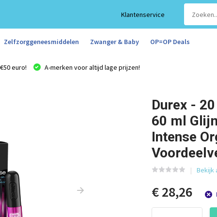
Klantenservice
Zelfzorggeneesmiddelen
Zwanger & Baby
OP=OP Deals
€50 euro!
A-merken voor altijd lage prijzen!
Durex - 20
60 ml Glij
Intense O
Voordeelv
Bekijk 
€ 28,26