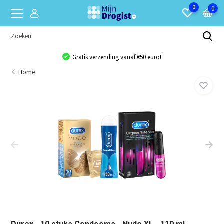
0
0
Gratis verzending vanaf €50 euro!
Home