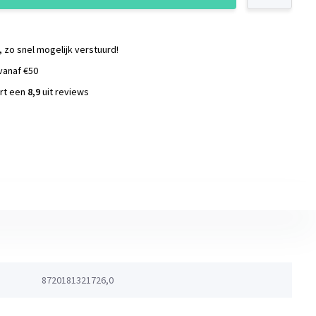
, zo snel mogelijk verstuurd!
vanaf €50
ort een
8,9
uit reviews
s
8720181321726,0