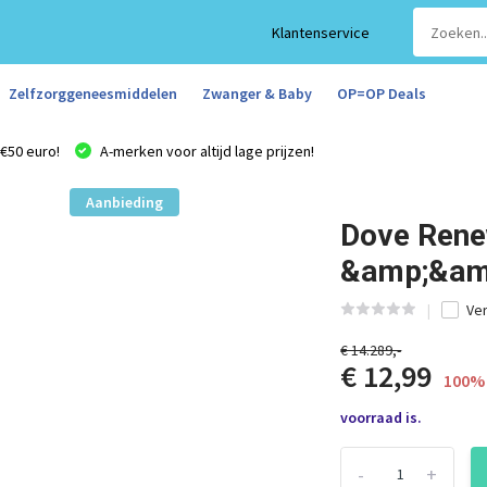
Klantenservice
Zelfzorggeneesmiddelen
Zwanger & Baby
OP=OP Deals
€50 euro!
A-merken voor altijd lage prijzen!
Aanbieding
Dove Ren
&amp;&am
Ver
€ 14.289,-
€ 12,99
100% 
voorraad is.
-
+