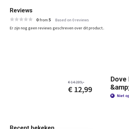
Reviews
0
5
from
Based on 0 reviews
Er zijn nog geen reviews geschreven over dit product..
Dove
€ 14.289,-
&amp
€ 12,99
Niet o
Recent bekeken