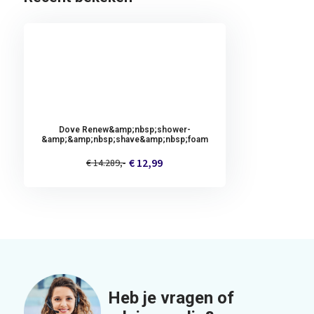
Dove Renew&amp;nbsp;shower-
&amp;&amp;nbsp;shave&amp;nbsp;foam
€ 12,99
€ 14.289,-
Heb je vragen of