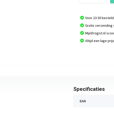
Voor 23:30 besteld
Gratis verzending 
MijnDrogist.nl sco
Altijd een lage prij
Specificaties
EAN