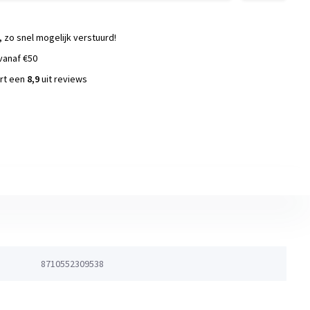
, zo snel mogelijk verstuurd!
vanaf €50
ort een
8,9
uit reviews
s
8710552309538