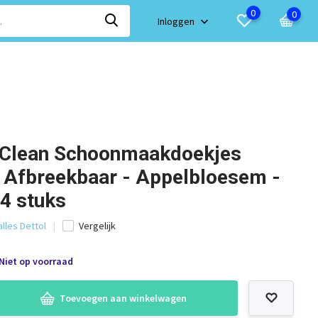
0
0
Inloggen
u Clean Schoonmaakdoekjes
h Afbreekbaar - Appelbloesem -
 4 stuks
alles Dettol
Vergelijk
Niet op voorraad
Toevoegen aan winkelwagen