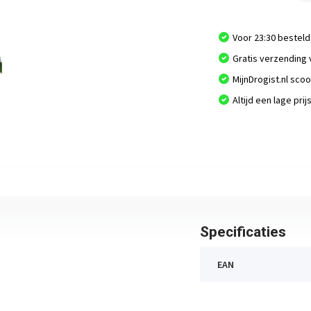
Voor 23:30 besteld
Gratis verzending 
MijnDrogist.nl sco
Altijd een lage prij
Specificaties
EAN