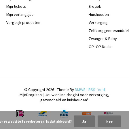
Mijn tickets
Erotiek
Mijn verlanglijst
Huishouden
Vergelijk producten
Verzorging
Zelfzorggeneesmidde
Zwanger & Baby
OP=OP Deals
© Copyright 2026 - Theme By
DMWS
-
RSS-feed
MijnDrogist.nl | Jouw online drogist voor verzorging,
gezondheid en huishouden"
 onze website te verbeteren. Is dat akkoord?
Ja
Nee