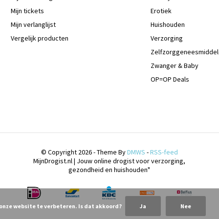
Mijn tickets
Erotiek
Mijn verlanglijst
Huishouden
Vergelijk producten
Verzorging
Zelfzorggeneesmidde
Zwanger & Baby
OP=OP Deals
© Copyright 2026 - Theme By
DMWS
-
RSS-feed
MijnDrogist.nl | Jouw online drogist voor verzorging,
gezondheid en huishouden"
 onze website te verbeteren. Is dat akkoord?
Ja
Nee