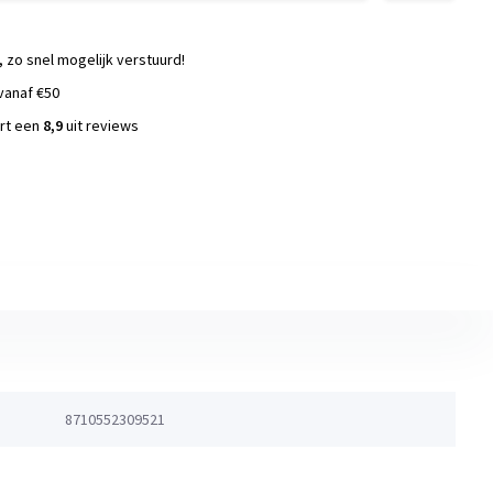
, zo snel mogelijk verstuurd!
vanaf €50
ort een
8,9
uit reviews
s
8710552309521