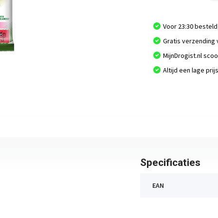
Voor 23:30 besteld
Gratis verzending 
MijnDrogist.nl sco
Altijd een lage prij
Specificaties
EAN