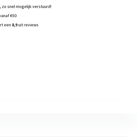
, zo snel mogelijk verstuurd!
vanaf €50
ort een
8,9
uit reviews
s