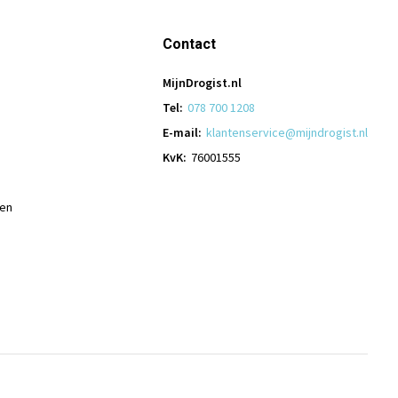
Contact
MijnDrogist.nl
Tel:
078 700 1208
E-mail:
klantenservice@mijndrogist.nl
KvK:
76001555
len