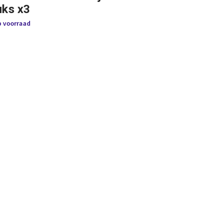
uks x3
p voorraad