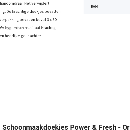
 handomdraai. Het verwijdert
EAN
ing. De krachtige doekjes bevatten
tverpakking bevat en bevat 3 x 80
% hygiënisch resultaat Krachtig
n heerlijke geur achter
l Schoonmaakdoekjes Power & Fresh - Ori