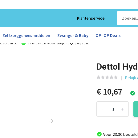
Klantenservice
Zelfzorggeneesmiddelen
Zwanger & Baby
OP=OP Deals
€50 euro!
A-merken voor altijd lage prijzen!
Dettol Hy
Bekijk 
€ 10,67
-
+
Voor 23:30 besteld