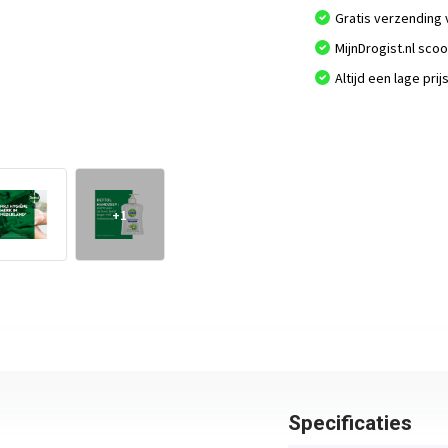
Gratis verzending 
MijnDrogist.nl sco
Altijd een lage prij
+1
Specificaties