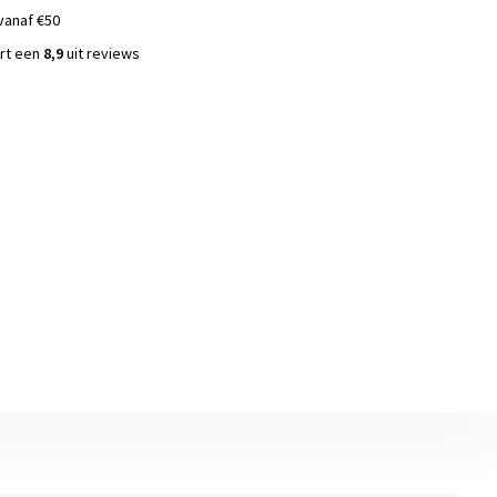
vanaf €50
ort een
8,9
uit reviews
s