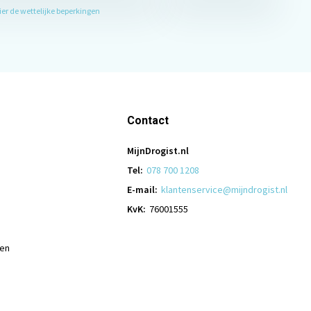
hier de wettelijke beperkingen
Contact
MijnDrogist.nl
Tel:
078 700 1208
E-mail:
klantenservice@mijndrogist.nl
KvK:
76001555
len