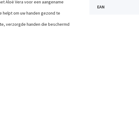
p met Aloë Vera voor een aangename
EAN
die helpt om uw handen gezond te
chte, verzorgde handen die beschermd