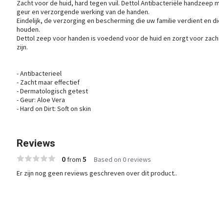
Zacht voor de huid, hard tegen vuil. Dettol Antibacteriële handzee
geur en verzorgende werking van de handen.
Eindelijk, de verzorging en bescherming die uw familie verdient en 
houden.
Dettol zeep voor handen is voedend voor de huid en zorgt voor za
zijn.
- Antibacterieel
- Zacht maar effectief
- Dermatologisch getest
- Geur: Aloe Vera
- Hard on Dirt: Soft on skin
Reviews
0
5
from
Based on 0 reviews
Er zijn nog geen reviews geschreven over dit product..