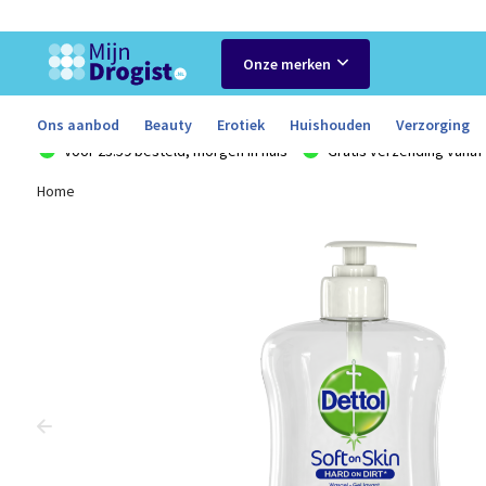
Onze merken
Ons aanbod
Beauty
Erotiek
Huishouden
Verzorging
Voor 23:59 besteld, morgen in huis
Gratis verzending vanaf 
Home