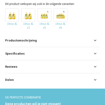
Dit product verkopen wij ook in de volgende varianten:
citrus 4L
citrus 4L
citrus 4L
citrus 4L
x2
x3
x6
Productomschrijving
Specificaties
Reviews
Delen
DE PERFECTE COMBINATIE
Deze producten wil je niet missen!