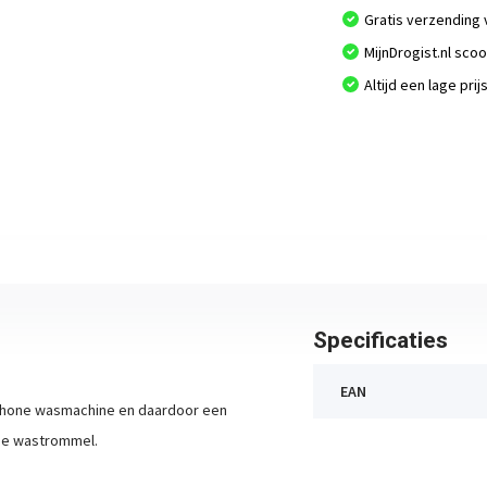
Gratis verzending 
MijnDrogist.nl sco
Altijd een lage prij
Specificaties
EAN
schone wasmachine en daardoor een
 de wastrommel.