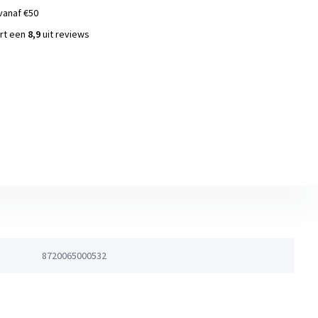
vanaf €50
ort een
8,9
uit reviews
s
8720065000532